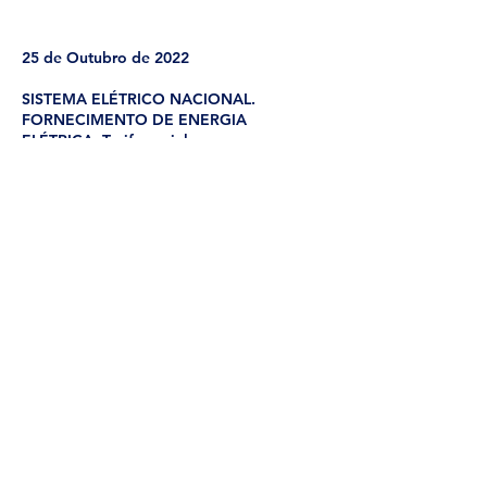
25 de Outubro de 2022
SISTEMA ELÉTRICO NACIONAL.
FORNECIMENTO DE ENERGIA
ELÉTRICA. Tarifa social
Despacho n.º 12461/2022. Fixa a tarifa social
de fornecimento de energia elétrica,
aplicável a partir de 1 de janeiro de 2023.
O desconto a aplicar nas tarifas de acesso
às redes de eletricidade, aplicável a partir
de 1 de janeiro de 2023, previsto no n.º 2 do
artigo 198.º do Decreto-Lei n.º 15/2022, de
14 de janeiro, deve corresponder a um valor
que permita um desconto de 33,8 % sobre
as tarifas transitórias de venda a clientes
finais de eletricidade, excluído o IVA,
demais impostos, contribuições, taxas e
juros de mora que sejam aplicáveis.